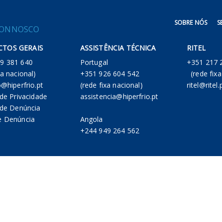
SOBRE NÓS
S
CONNOSCO
TOS GERAIS
ASSISTÊNCIA TÉCNICA
RITEL
 219 381 640
Portugal
+351 
xa nacional)
+351 926 604 542
(rede fixa
o@hiperfrio.pt
(rede fixa nacional)
ritel@ritel.
 de Privacidade
assistencia@hiperfrio.pt
a de Denúncia
e Denúncia
Angola
+244 949 264 562