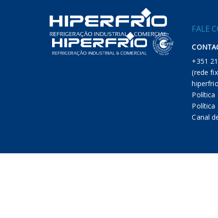
FALE 
CONTAC
+351
(rede fi
hiperfri
Política
Polític
Canal d