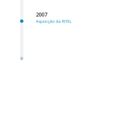
2007
Aquisição da RITEL
2008
Novo logotipo Hiperfrio e Ritel
2009
Mercado Polónia (ILHO PL)
Mercado Angola (HIPANGOL)
Mercado Venezuela (AQUIVEN)